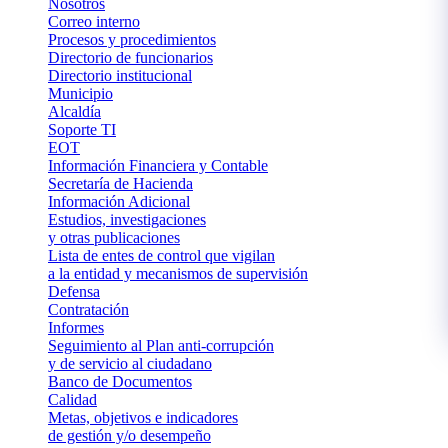
Nosotros
Correo interno
Procesos y procedimientos
Directorio de funcionarios
Directorio institucional
Municipio
Alcaldía
Soporte TI
EOT
Información Financiera y Contable
Secretaría de Hacienda
Información Adicional
Estudios, investigaciones
y otras publicaciones
Lista de entes de control que vigilan
a la entidad y mecanismos de supervisión
Defensa
Contratación
Informes
Seguimiento al Plan anti-corrupción
y de servicio al ciudadano
Banco de Documentos
Calidad
Metas, objetivos e indicadores
de gestión y/o desempeño