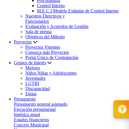
Procuraduría
Control Interno
M.E.C.I Modelo Estándar de Control Interno
Nuestros Directivos y
Funcionarios
Evaluación y Acuerdos de Gestión
Sala de prensa
Objetivos del Milenio
Proyectos
Proyectos Vigentes
Conozca más Proyectos
Portal Único de Contratación
Grupos de Interés
Mujeres
Niños,Niñas y Adolescentes
Juventudes
LGTBI
Discapacidad
Etnias
Presupuesto
Presupuesto general asignado
Ejecución presupuestal
histórica anual
Estados financieros
Concejo Municipal