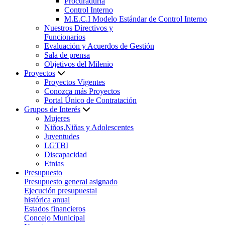
Procuraduría
Control Interno
M.E.C.I Modelo Estándar de Control Interno
Nuestros Directivos y
Funcionarios
Evaluación y Acuerdos de Gestión
Sala de prensa
Objetivos del Milenio
Proyectos
Proyectos Vigentes
Conozca más Proyectos
Portal Único de Contratación
Grupos de Interés
Mujeres
Niños,Niñas y Adolescentes
Juventudes
LGTBI
Discapacidad
Etnias
Presupuesto
Presupuesto general asignado
Ejecución presupuestal
histórica anual
Estados financieros
Concejo Municipal