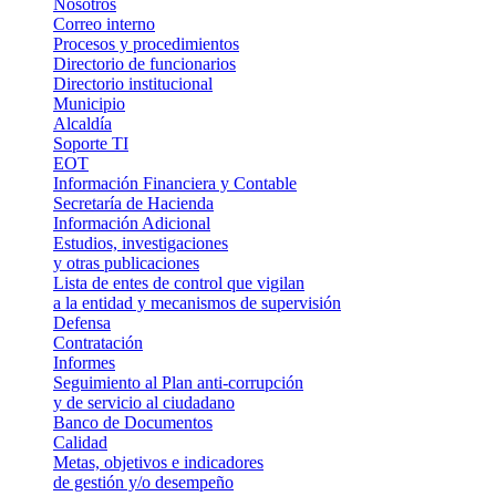
Nosotros
Correo interno
Procesos y procedimientos
Directorio de funcionarios
Directorio institucional
Municipio
Alcaldía
Soporte TI
EOT
Información Financiera y Contable
Secretaría de Hacienda
Información Adicional
Estudios, investigaciones
y otras publicaciones
Lista de entes de control que vigilan
a la entidad y mecanismos de supervisión
Defensa
Contratación
Informes
Seguimiento al Plan anti-corrupción
y de servicio al ciudadano
Banco de Documentos
Calidad
Metas, objetivos e indicadores
de gestión y/o desempeño