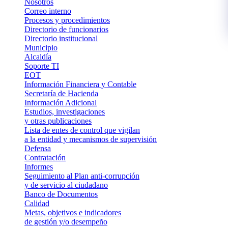
Nosotros
Correo interno
Procesos y procedimientos
Directorio de funcionarios
Directorio institucional
Municipio
Alcaldía
Soporte TI
EOT
Información Financiera y Contable
Secretaría de Hacienda
Información Adicional
Estudios, investigaciones
y otras publicaciones
Lista de entes de control que vigilan
a la entidad y mecanismos de supervisión
Defensa
Contratación
Informes
Seguimiento al Plan anti-corrupción
y de servicio al ciudadano
Banco de Documentos
Calidad
Metas, objetivos e indicadores
de gestión y/o desempeño