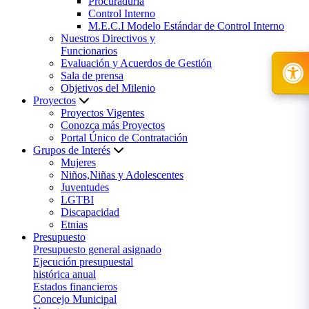
Procuraduría
Control Interno
M.E.C.I Modelo Estándar de Control Interno
Nuestros Directivos y
Funcionarios
Evaluación y Acuerdos de Gestión
Sala de prensa
Objetivos del Milenio
Proyectos
Proyectos Vigentes
Conozca más Proyectos
Portal Único de Contratación
Grupos de Interés
Mujeres
Niños,Niñas y Adolescentes
Juventudes
LGTBI
Discapacidad
Etnias
Presupuesto
Presupuesto general asignado
Ejecución presupuestal
histórica anual
Estados financieros
Concejo Municipal