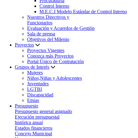
Procuraduría
Control Interno
M.E.C.I Modelo Estándar de Control Interno
Nuestros Directivos y
Funcionarios
Evaluación y Acuerdos de Gestión
Sala de prensa
Objetivos del Milenio
Proyectos
Proyectos Vigentes
Conozca más Proyectos
Portal Único de Contratación
Grupos de Interés
Mujeres
Niños,Niñas y Adolescentes
Juventudes
LGTBI
Discapacidad
Etnias
Presupuesto
Presupuesto general asignado
Ejecución presupuestal
histórica anual
Estados financieros
Concejo Municipal