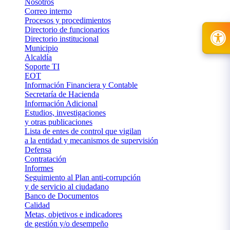
Nosotros
Correo interno
Procesos y procedimientos
Directorio de funcionarios
Directorio institucional
Municipio
Alcaldía
Soporte TI
EOT
Información Financiera y Contable
Secretaría de Hacienda
Información Adicional
Estudios, investigaciones
y otras publicaciones
Lista de entes de control que vigilan
a la entidad y mecanismos de supervisión
Defensa
Contratación
Informes
Seguimiento al Plan anti-corrupción
y de servicio al ciudadano
Banco de Documentos
Calidad
Metas, objetivos e indicadores
de gestión y/o desempeño